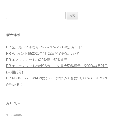
ビ
ゲ
検
ー
索:
シ
ョ
最近の投稿
ン
PR 楽天モバイルならiPhone 17e(256GB)が月1円！
PR Vポイント祭(2026年4月22日開始分)について
PR エアウォレットのQR決済で50%還元！
PR エアウォレットのVISAカードで最大50%還元！(2026年4月21日
(火)開始分)
PR AEON Pay・WAONにチャージで1,500名に10,000WAON POINT
が当たる！
カテゴリー
1.お得情報