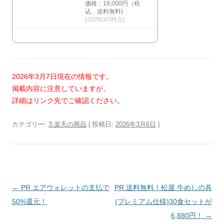
価格：18,000円（税
込、送料無料)
(2026/3/7時点)
2026年3月7日現在の情報です。
掲載内容に注意していますが、
詳細はリンク先でご確認ください。
カテゴリー:
3.楽天の商品
| 投稿日:
2026年3月6日
|
投
←
PR エアウォレットの支払で
PR 送料無料！松屋 牛めしの具
稿
50%還元！
(プレミアム仕様)30食セットが
ナ
6,880円！
→