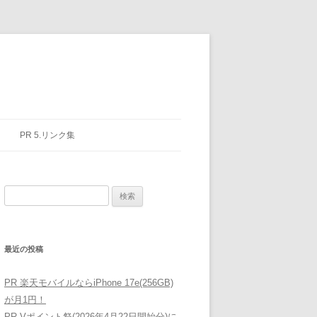
PR 5.リンク集
検
索:
最近の投稿
PR 楽天モバイルならiPhone 17e(256GB)
が月1円！
PR Vポイント祭(2026年4月22日開始分)に