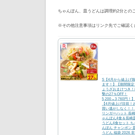
ちゃんぽん、皿うどんは調理約2分との
※その他注意事項はリンク先でご確認く
S【4月から値上げ
ます！】【期間限定
ょうざおまけつき！
撃の27％OFF！
5,200→3,760円！】
【4月値上げ目前！
買い逃がしなく！！
リンガーハット 長
ゃんぽん4食＆長崎
うどん4食セット ち
んぽん チャンポン 
うどん 福袋 2026 