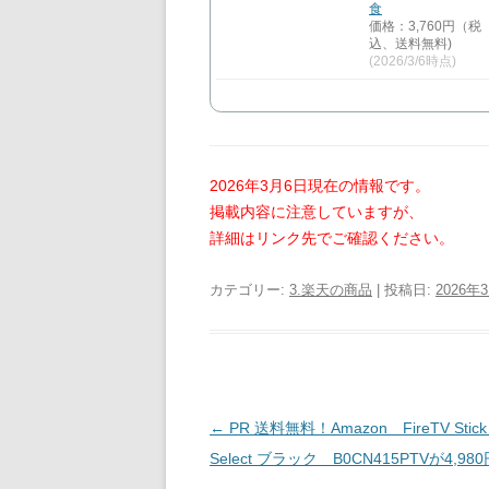
食
価格：3,760円（税
込、送料無料)
(2026/3/6時点)
2026年3月6日現在の情報です。
掲載内容に注意していますが、
詳細はリンク先でご確認ください。
カテゴリー:
3.楽天の商品
| 投稿日:
2026年
投
←
PR 送料無料！Amazon FireTV Stick
稿
Select ブラック B0CN415PTVが4,98