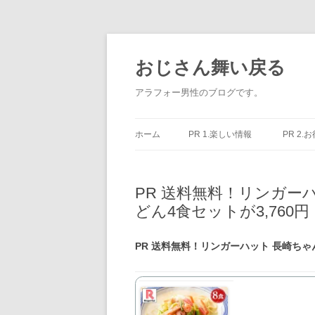
コ
ン
テ
おじさん舞い戻る
ン
ツ
へ
アラフォー男性のブログです。
ス
キ
ッ
プ
ホーム
PR 1.楽しい情報
PR 2.
PR 送料無料！リンガー
どん4食セットが3,760円
PR 送料無料！リンガーハット 長崎ちゃ