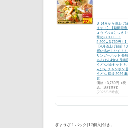
S【4月から値上げ
ます！】【期間限定
ょうざおまけつき！
撃の27％OFF！
5,200→3,760円！】
【4月値上げ目前！
買い逃がしなく！！
リンガーハット 長
ゃんぽん4食＆長崎
うどん4食セット ち
んぽん チャンポン 
うどん 福袋 2026 
食
価格：3,760円（税
込、送料無料)
(2026/3/6時点)
ぎょうざ１パック(12個入)付き。