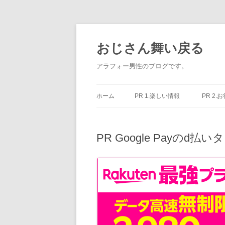
コ
ン
テ
おじさん舞い戻る
ン
ツ
へ
アラフォー男性のブログです。
ス
キ
ッ
プ
ホーム
PR 1.楽しい情報
PR 2.
PR Google Payのd払