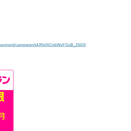
tai_payment/campaign/t4JRsfXCnbWvFGsB_2603/