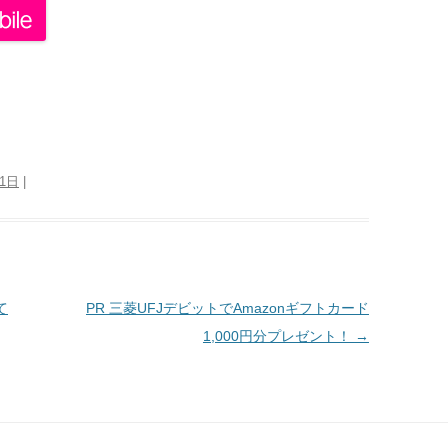
月1日
|
て
PR 三菱UFJデビットでAmazonギフトカード
1,000円分プレゼント！
→