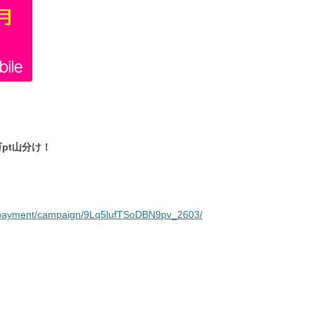
0万pt山分け！
ai_payment/campaign/9Lq5lufTSoDBN9pv_2603/