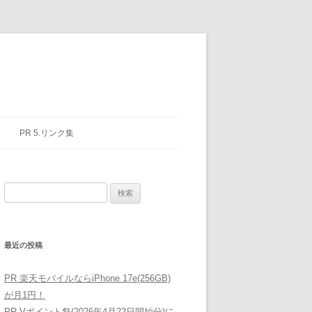
PR 5.リンク集
検
索:
最近の投稿
PR 楽天モバイルならiPhone 17e(256GB)
が月1円！
PR Vポイント祭(2026年4月22日開始分)に