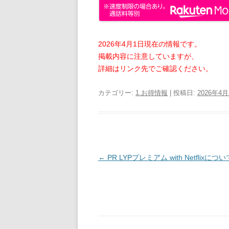
2026年4月1日現在の情報です。
掲載内容に注意していますが、
詳細はリンク先でご確認ください。
カテゴリー:
1.お得情報
| 投稿日:
2026年4
投
←
PR LYPプレミアム with Netflixについ
稿
ナ
ビ
ゲ