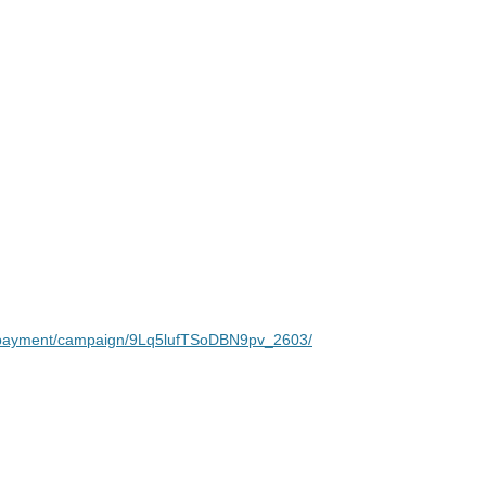
ai_payment/campaign/9Lq5lufTSoDBN9pv_2603/