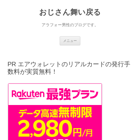
コ
ン
おじさん舞い戻る
テ
ン
ツ
へ
アラフォー男性のブログです。
ス
キ
ッ
プ
メニュー
PR エアウォレットのリアルカードの発行手
数料が実質無料！