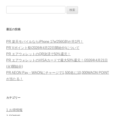
ビ
検
ゲ
索:
ー
シ
最近の投稿
ョ
ン
PR 楽天モバイルならiPhone 17e(256GB)が月1円！
PR Vポイント祭(2026年4月22日開始分)について
PR エアウォレットのQR決済で50%還元！
PR エアウォレットのVISAカードで最大50%還元！(2026年4月21日
(火)開始分)
PR AEON Pay・WAONにチャージで1,500名に10,000WAON POINT
が当たる！
カテゴリー
1.お得情報